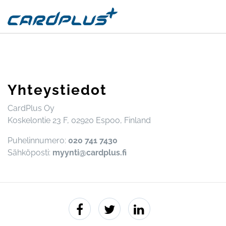
Yhteystiedot
CardPlus Oy
Koskelontie 23 F, 02920 Espoo, Finland
Puhelinnumero:
020 741 7430
Sähköposti:
myynti@cardplus.fi