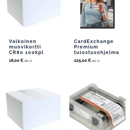
Valkoinen
CardExchange
muovikortti
Premium
CR80 100kpl
tulostusohjelma
18,00
€
225,00
€
alv. 0
alv. 0