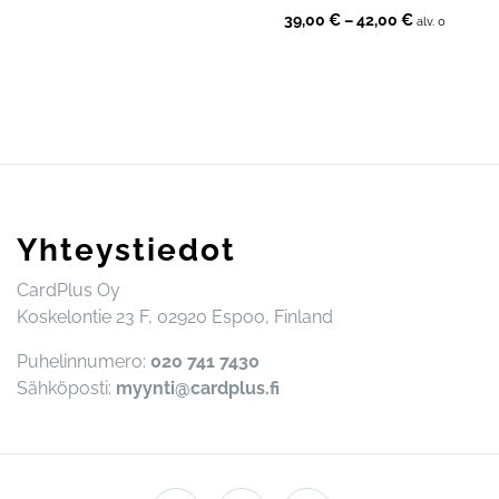
Hintaluokka
39,00
€
–
42,00
€
alv. 0
39,00 €
-
42,00 €
Yhteystiedot
CardPlus Oy
Koskelontie 23 F, 02920 Espoo, Finland
Puhelinnumero:
020 741 7430
Sähköposti:
myynti@cardplus.fi