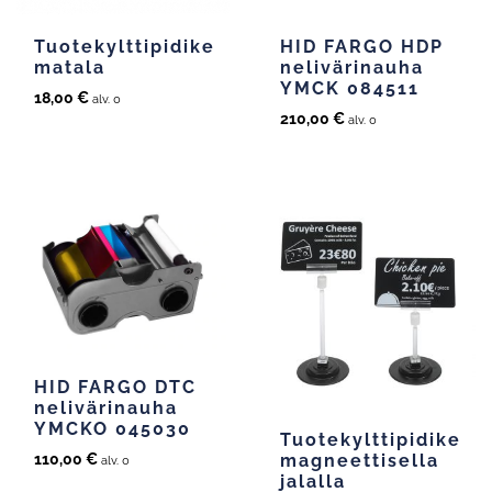
Tuotekylttipidike
HID FARGO HDP
matala
nelivärinauha
YMCK 084511
18,00
€
alv. 0
210,00
€
alv. 0
HID FARGO DTC
nelivärinauha
YMCKO 045030
Tuotekylttipidike
110,00
€
magneettisella
alv. 0
jalalla