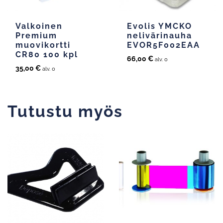
Valkoinen
Evolis YMCKO
Premium
nelivärinauha
muovikortti
EVOR5F002EAA
CR80 100 kpl
66,00
€
alv. 0
35,00
€
alv. 0
Tutustu myös