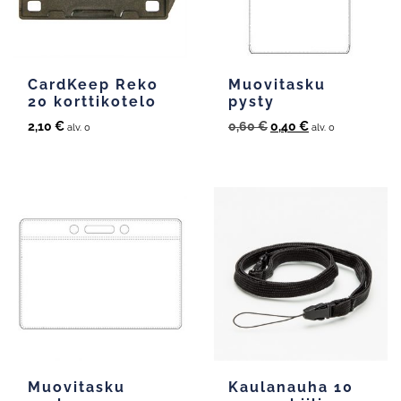
CardKeep Reko
Muovitasku
20 korttikotelo
pysty
Alkuperäinen
Nykyinen
2,10
€
0,60
€
0,40
€
alv. 0
alv. 0
hinta
hinta
oli:
on:
0,60 €.
0,40 €.
Muovitasku
Kaulanauha 10