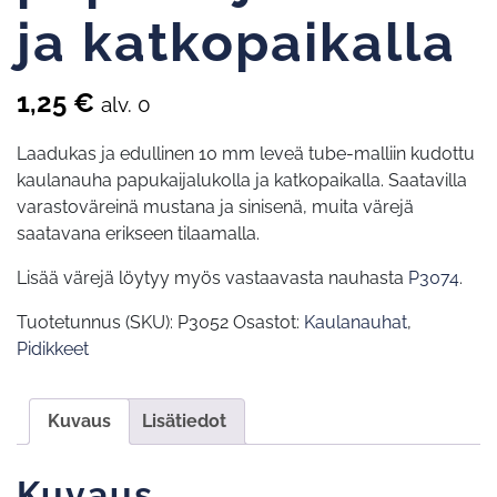
ja katkopaikalla
1,25
€
alv. 0
Laadukas ja edullinen 10 mm leveä tube-malliin kudottu
kaulanauha papukaijalukolla ja katkopaikalla. Saatavilla
varastoväreinä mustana ja sinisenä, muita värejä
saatavana erikseen tilaamalla.
Lisää värejä löytyy myös vastaavasta nauhasta
P3074
.
Tuotetunnus (SKU):
P3052
Osastot:
Kaulanauhat
,
Pidikkeet
Kuvaus
Lisätiedot
Kuvaus