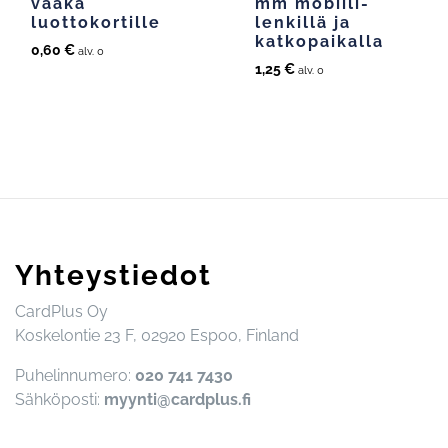
vaaka
mm mobiili-
luottokortille
lenkillä ja
katkopaikalla
0,60
€
alv. 0
1,25
€
alv. 0
Yhteystiedot
CardPlus Oy
Koskelontie 23 F, 02920 Espoo, Finland
Puhelinnumero:
020 741 7430
Sähköposti:
myynti@cardplus.fi