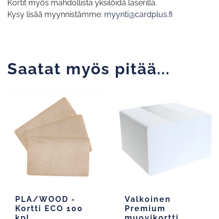
Kortit myös mahdollista yksilöidä laserilla.
Kysy lisää myynnistämme:
myynti@cardplus.fi
Saatat myös pitää...
PLA/WOOD -
Valkoinen
Kortti ECO 100
Premium
kpl
muovikortti