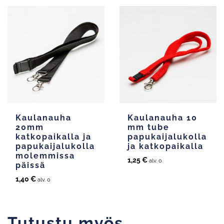
Kaulanauha
Kaulanauha 10
20mm
mm tube
katkopaikalla ja
papukaijalukolla
papukaijalukolla
ja katkopaikalla
molemmissa
1,25
€
alv. 0
päissä
1,40
€
alv. 0
Tutustu myös