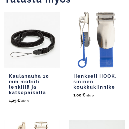
Kaulanauha 10
Henkseli HOOK,
mm mobiili-
sininen
lenkillä ja
koukkukiinnike
katkopaikalla
1,00
€
alv. 0
1,25
€
alv. 0