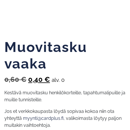
Muovitasku
vaaka
Alkuperäinen
Nykyinen
0,60
€
0,40
€
alv. 0
hinta
hinta
Kestävä muovitasku henkilökorteille, tapahtumalipuille ja
oli:
on:
muille tunnisteille.
0,60 €.
0,40 €.
Jos et verkkokaupasta löydä sopivaa kokoa niin ota
yhteyttä
myynti@cardplus.fi
, valikoimasta löytyy paljon
muitakin vaihtoehtoja.