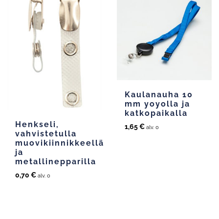
Kaulanauha 10
mm yoyolla ja
katkopaikalla
Henkseli,
1,65
€
alv. 0
vahvistetulla
muovikiinnikkeellä
ja
metallinepparilla
0,70
€
alv. 0