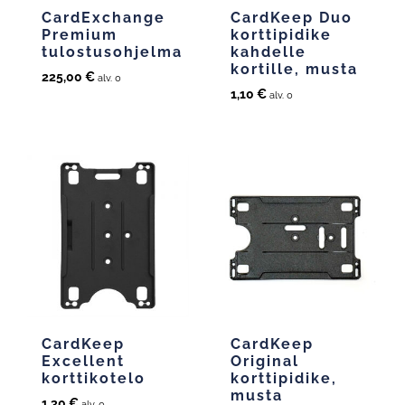
CardExchange
CardKeep Duo
Premium
korttipidike
tulostusohjelma
kahdelle
kortille, musta
225,00
€
alv. 0
1,10
€
alv. 0
CardKeep
CardKeep
Excellent
Original
korttikotelo
korttipidike,
musta
1,30
€
alv. 0