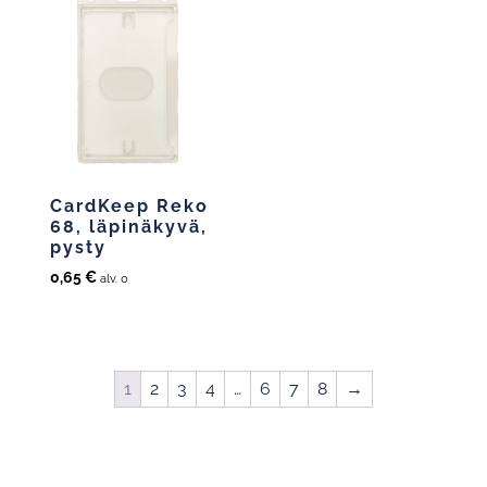
CardKeep Reko
68, läpinäkyvä,
pysty
0,65
€
alv. 0
1
2
3
4
…
6
7
8
→