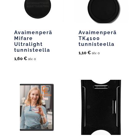
Avaimenperä
Avaimenperä
Mifare
TK4100
Ultralight
tunnisteella
tunnisteella
1,10
€
alv. 0
1,60
€
alv. 0